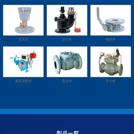
空気弁
消火栓
補修弁
緊急遮断弁
逆止弁
その他
製品一覧