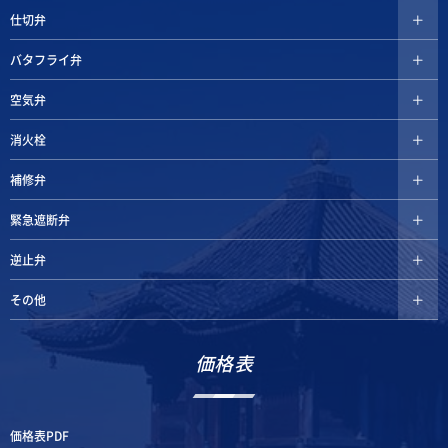
仕切弁
バタフライ弁
空気弁
消火栓
補修弁
緊急遮断弁
逆止弁
その他
価格表
価格表PDF