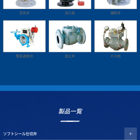
空気弁
消火栓
補修弁
緊急遮断弁
逆止弁
その他
製品一覧
ソフトシール仕切弁