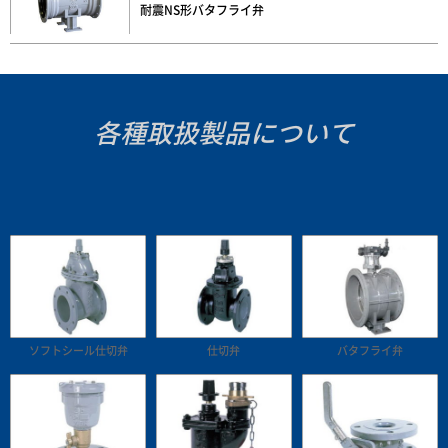
耐震NS形バタフライ弁
各種取扱製品について
ソフトシール仕切弁
仕切弁
バタフライ弁