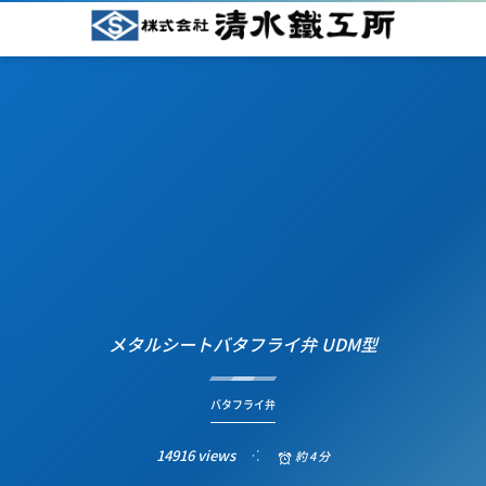
メタルシートバタフライ弁 UDM型
バタフライ弁
14916 views
約 4 分