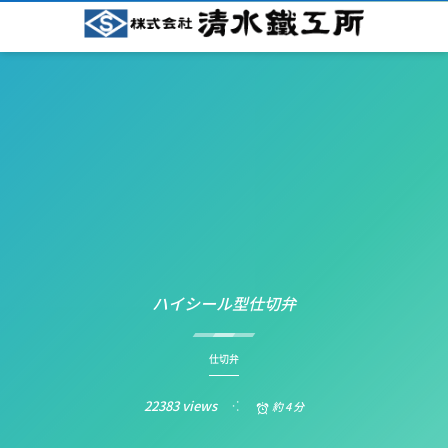
ハイシール型仕切弁
仕切弁
22383 views
約 4 分