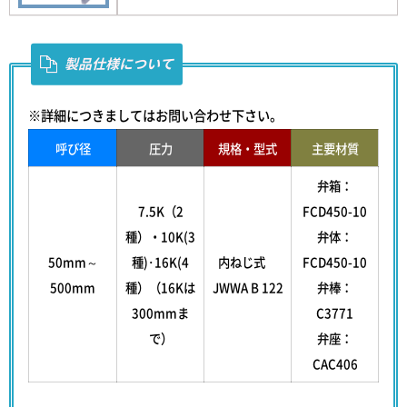
製品仕様について
※詳細につきましてはお問い合わせ下さい。
呼び径
圧力
規格・型式
主要材質
弁箱：
7.5K（2
FCD450-10
種）・10K(3
弁体：
50mm～
種)･16K(4
内ねじ式
FCD450-10
500mm
種）（16Kは
JWWA B 122
弁棒：
300mmま
C3771
で）
弁座：
CAC406