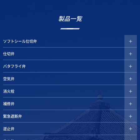
製品一覧
ソフトシール仕切弁
仕切弁
バタフライ弁
空気弁
消火栓
補修弁
緊急遮断弁
逆止弁