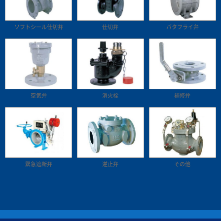
ソフトシール仕切弁
仕切弁
バタフライ弁
空気弁
消火栓
補修弁
緊急遮断弁
逆止弁
その他