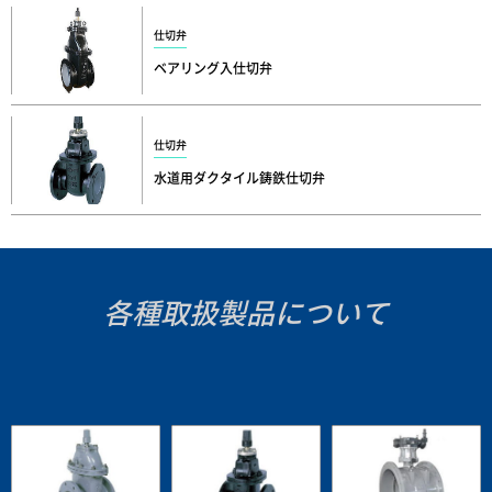
仕切弁
ベアリング入仕切弁
仕切弁
水道用ダクタイル鋳鉄仕切弁
各種取扱製品について