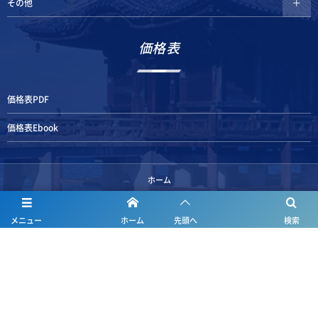
その他
価格表
価格表PDF
価格表Ebook
ホーム
清水鐵工ism
メニュー
ホーム
先頭へ
検索
会社概要
製品情報
データダウンロード