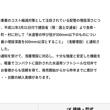
共事業のコスト縮減対策として注目されている配管の埋設深さにつ
て、平成11年3月31日付で建設省（現：国土交通省）より各県・
・町・村に対して「水道管の呼び径が300ｍｍ以下のものについ
、最小埋設深度を600ｍｍ以深とすること」（浅層埋設）と通知さ
ました。
の通知を受けて、浅層埋設に対応し、十分な強度と安定した機能を
し、軽量でコンパクトに設計された水道用ソフトシール仕切弁で
。お客様からも信頼を得て、発売開始からから昨年までに累計で
・・・台数の納入実績があります。
規格・型式