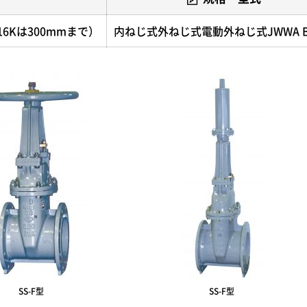
（16Kは300mmまで）
内ねじ式外ねじ式電動外ねじ式JWWA B 
SS-F型
SS-F型