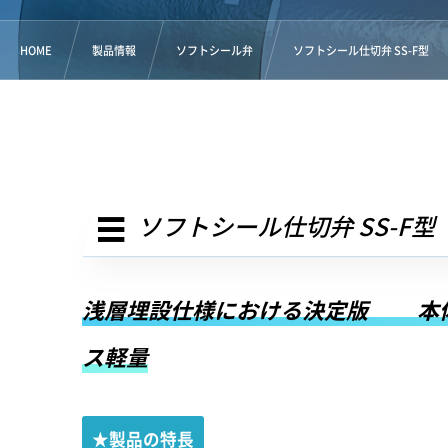
HOME
製品情報
ソフトシール弁
ソフトシール仕切弁 SS-F型
ソフトシール仕切弁 SS-F型
浅層埋設仕様における決定版 本体
ス軽量
★製品の特長