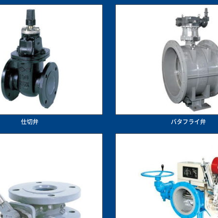
仕切弁
バタフライ弁