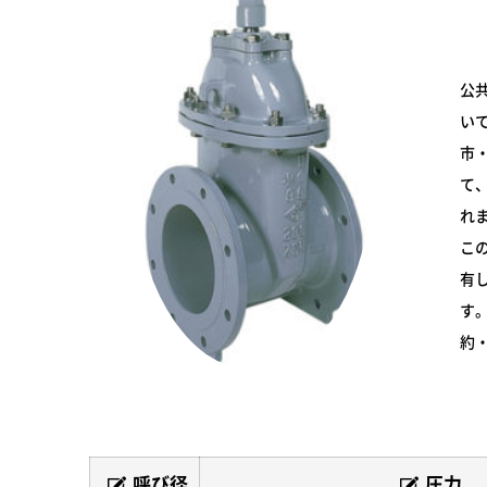
公
い
市
て
れ
こ
有
す
約
呼び径
圧力